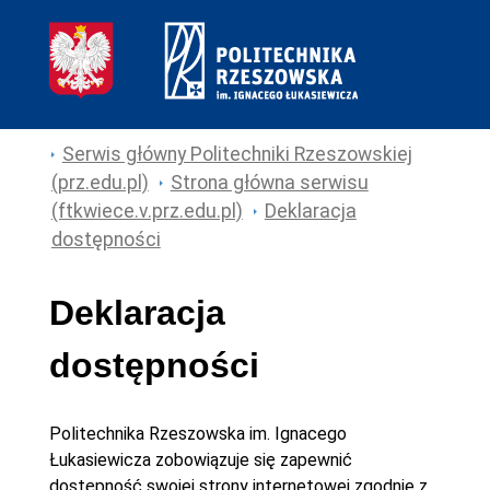
Serwis główny Politechniki Rzeszowskiej
(prz.edu.pl)
Strona główna serwisu
(ftkwiece.v.prz.edu.pl)
Deklaracja
dostępności
Deklaracja
dostępności
Politechnika Rzeszowska im. Ignacego
Łukasiewicza
zobowiązuje się zapewnić
dostępność swojej
strony internetowej
zgodnie z