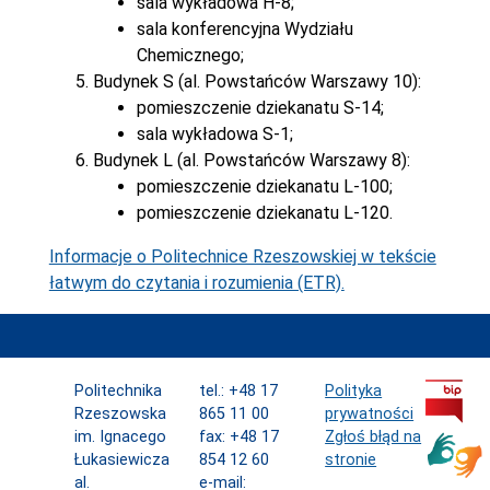
sala wykładowa H-8;
sala konferencyjna Wydziału
Chemicznego;
Budynek S (al. Powstańców Warszawy 10):
pomieszczenie dziekanatu S-14;
sala wykładowa S-1;
Budynek L (al. Powstańców Warszawy 8):
pomieszczenie dziekanatu L-100;
pomieszczenie dziekanatu L-120.
Informacje o Politechnice Rzeszowskiej w tekście
łatwym do czytania i rozumienia (ETR).
Politechnika
tel.: +48 17
Polityka
Rzeszowska
865 11 00
prywatności
im. Ignacego
fax: +48 17
Zgłoś błąd na
Łukasiewicza
854 12 60
stronie
al.
e-mail: