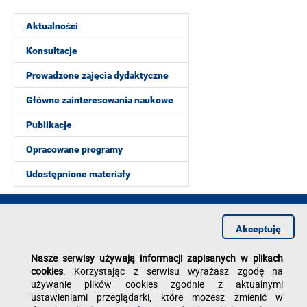
Aktualności
Konsultacje
Prowadzone zajęcia dydaktyczne
Główne zainteresowania naukowe
Publikacje
Opracowane programy
Udostępnione materiały
2014 obecnie w Zakładzie Optyki Stosowanej
Akceptuję
Profesor nadzwyczajny
Nasze serwisy używają informacji zapisanych w plikach
- rozwijanie prac z optyki stosowanej
cookies
. Korzystając z serwisu wyrażasz zgodę na
Deklaracja dostępności
używanie plików cookies zgodnie z aktualnymi
Polityka prywatności
ustawieniami przeglądarki, które możesz zmienić w
Zgłoś błąd na stronie