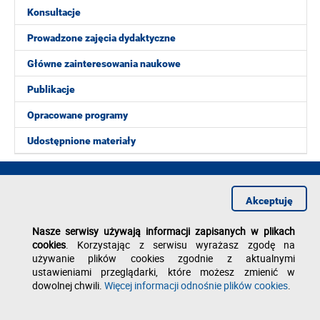
Konsultacje
Prowadzone zajęcia dydaktyczne
Główne zainteresowania naukowe
Publikacje
Opracowane programy
Udostępnione materiały
2014 obecnie w Zakładzie Optyki Stosowanej
Akceptuję
Profesor nadzwyczajny
- rozwijanie prac z optyki stosowanej
Nasze serwisy używają informacji zapisanych w plikach
cookies
. Korzystając z serwisu wyrażasz zgodę na
Deklaracja dostępności
używanie plików cookies zgodnie z aktualnymi
Polityka prywatności
ustawieniami przeglądarki, które możesz zmienić w
Zgłoś błąd na stronie
dowolnej chwili.
Więcej informacji odnośnie plików cookies
.